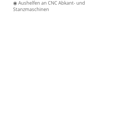
◉ Aushelfen an CNC Abkant- und
Stanzmaschinen
INTERESSE GEWECKT?
Wir freuen uns auf Deine Bewerbung
an:
E-Mail:
personal@wiedler.de
Telefon:
07431 / 93940
Dein Ansprechpartner: Herr Enste