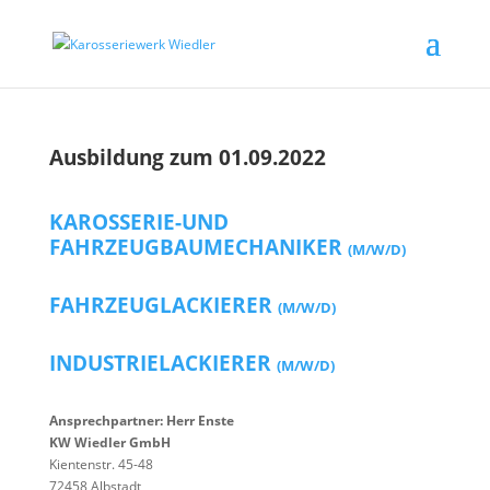
Ausbildung zum 01.09.2022
KAROSSERIE-UND
FAHRZEUGBAUMECHANIKER
(M/W/D)
FAHRZEUGLACKIERER
(M/W/D)
INDUSTRIELACKIERER
(M/W/D)
Ansprechpartner: Herr Enste
KW Wiedler GmbH
Kientenstr. 45-48
72458 Albstadt