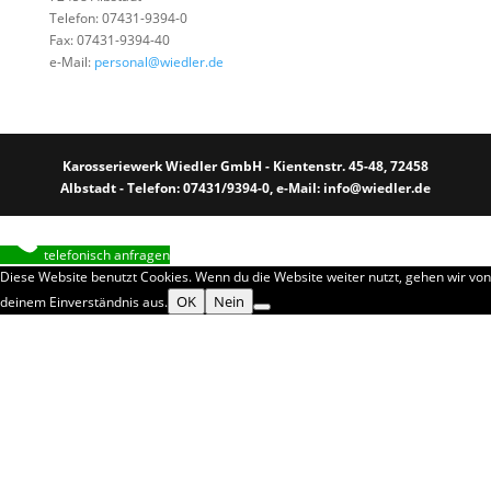
Telefon: 07431-9394-0
Fax: 07431-9394-40
e-Mail:
personal@wiedler.de
Karosseriewerk Wiedler GmbH - Kientenstr. 45-48, 72458
Albstadt - Telefon: 07431/9394-0, e-Mail: info@wiedler.de
telefonisch anfragen
Diese Website benutzt Cookies. Wenn du die Website weiter nutzt, gehen wir von
OK
Nein
deinem Einverständnis aus.